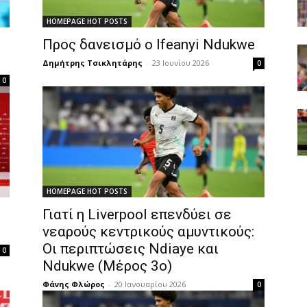
HOMEPAGE HOT POSTS
Προς δανεισμό ο Ifeanyi Ndukwe
Δημήτρης Τσικλητάρης
-
23 Ιουνίου 2026
0
0
HOMEPAGE HOT POSTS
Γιατί η Liverpool επενδύει σε
νεαρούς κεντρικούς αμυντικούς:
Οι περιπτώσεις Ndiaye και
0
Ndukwe (Μέρος 3ο)
Φάνης Φλώρος
-
20 Ιανουαρίου 2026
0