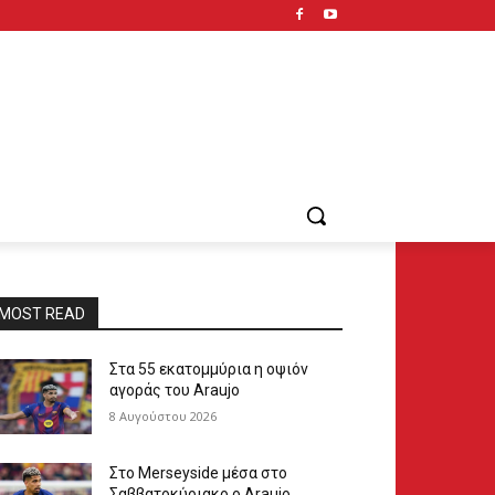
MOST READ
Στα 55 εκατομμύρια η οψιόν
αγοράς του Araujo
8 Αυγούστου 2026
Στο Merseyside μέσα στο
Σαββατοκύριακο ο Araujo