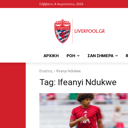
Σάββατο, 8 Αυγούστου, 2026
ΑΡΧΙΚΉ
ΡΟΗ
ΣΑΝ ΣΗΜΕΡΑ
Ετικέτες
Ifeanyi Ndukwe
Tag:
Ifeanyi Ndukwe