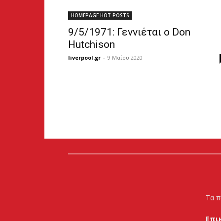
HOMEPAGE HOT POSTS
9/5/1971: Γεννιέται ο Don
Hutchison
liverpool.gr
-
9 Μαΐου 2020
Τα π
Επι