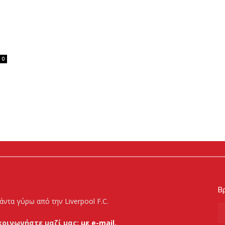
0
Βρ
άντα γύρω από την Liverpool F.C.
κοινωνήστε μαζί μας:
με e-mail.