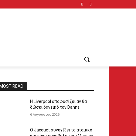
MOST READ
Η Liverpool αποφασίζει αν θα
δώσει δανεικό τον Danns
6 Αυγούστου 2026
Ο Jacquet συνεχίζει το ατομικό
και είναι αμφίβολος για Monaco