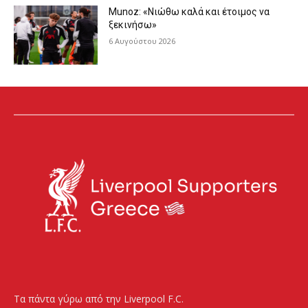
Munoz: «Νιώθω καλά και έτοιμος να
ξεκινήσω»
6 Αυγούστου 2026
Τα πάντα γύρω από την Liverpool F.C.