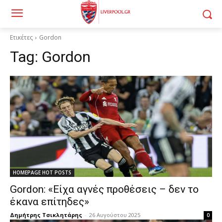
Ετικέτες
Gordon
Tag:
Gordon
HOMEPAGE HOT POSTS
Gordon: «Είχα αγνές προθέσεις – δεν το
έκανα επίτηδες»
Δημήτρης Τσικλητάρης
-
26 Αυγούστου 2025
0