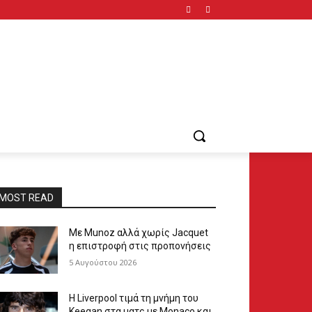
MOST READ
Με Munoz αλλά χωρίς Jacquet
η επιστροφή στις προπονήσεις
5 Αυγούστου 2026
Η Liverpool τιμά τη μνήμη του
Keegan στα ματς με Monaco και