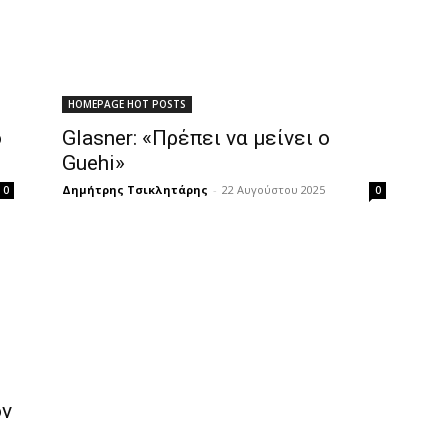
HOMEPAGE HOT POSTS
ο
Glasner: «Πρέπει να μείνει ο
Guehi»
Δημήτρης Τσικλητάρης
-
22 Αυγούστου 2025
0
0
ον