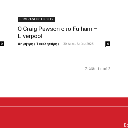
HOMEPAGE HOT POSTS
Ο Craig Pawson στο Fulham –
Liverpool
Δημήτρης Τσικλητάρης
-
30 Δεκεμβρίου 2025
0
0
Σελίδα 1 από 2
Βρ