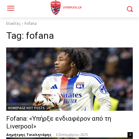
Ετικέτες
Fofana
Tag:
fofana
HOMEPAGE HOT POSTS
Fofana: «Υπήρξε ενδιαφέρον από τη
Liverpool»
Δημήτρης Τσικλητάρης
-
6 Σεπτεμβρίου 2025
0