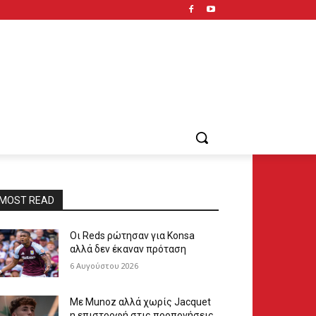
MOST READ
Οι Reds ρώτησαν για Konsa
αλλά δεν έκαναν πρόταση
6 Αυγούστου 2026
Με Munoz αλλά χωρίς Jacquet
η επιστροφή στις προπονήσεις