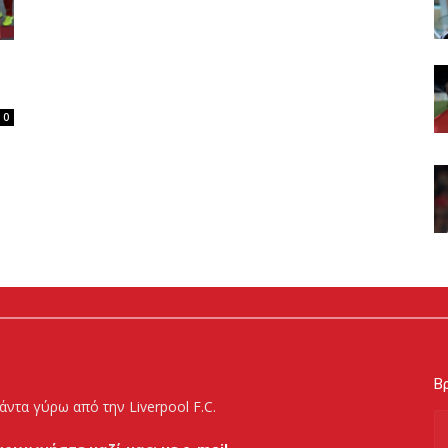
0
Βρ
άντα γύρω από την Liverpool F.C.