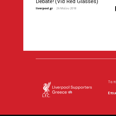
Debate! (Vid Red Glasses)
liverpool.gr
-
26 Μαΐου 2018
Τα π
Επι