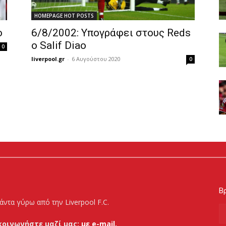
HOMEPAGE HOT POSTS
o
6/8/2002: Υπογράφει στους Reds
ο Salif Diao
0
liverpool.gr
-
6 Αυγούστου 2020
0
Βρ
άντα γύρω από την Liverpool F.C.
κοινωνήστε μαζί μας:
με e-mail.