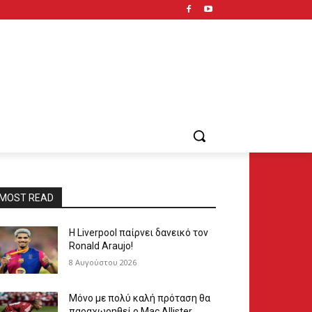
MOST READ
Η Liverpool παίρνει δανεικό τον
Ronald Araujo!
8 Αυγούστου 2026
Μόνο με πολύ καλή πρόταση θα
παραχωρηθεί ο Mac Allister