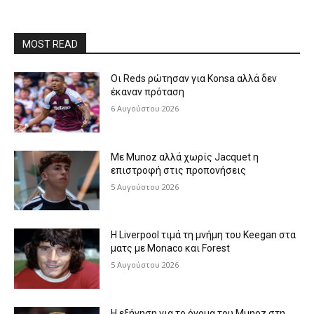
MOST READ
Οι Reds ρώτησαν για Konsa αλλά δεν
έκαναν πρόταση
6 Αυγούστου 2026
Με Munoz αλλά χωρίς Jacquet η
επιστροφή στις προπονήσεις
5 Αυγούστου 2026
Η Liverpool τιμά τη μνήμη του Keegan στα
ματς με Monaco και Forest
5 Αυγούστου 2026
Η εξήγηση για το όνομα του Munoz στη