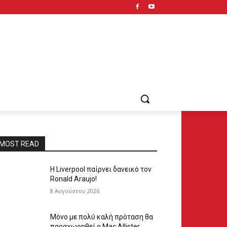
MOST READ
Η Liverpool παίρνει δανεικό τον
Ronald Araujo!
8 Αυγούστου 2026
Μόνο με πολύ καλή πρόταση θα
παραχωρηθεί ο Mac Allister