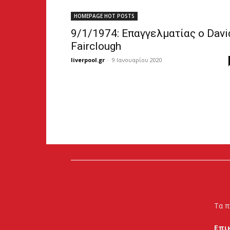
HOMEPAGE HOT POSTS
9/1/1974: Επαγγελματίας ο Davi
Fairclough
liverpool.gr
-
9 Ιανουαρίου 2020
Τα π
Επι