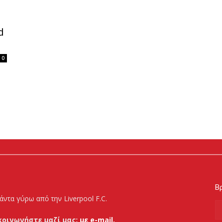
d
0
Βρ
άντα γύρω από την Liverpool F.C.
κοινωνήστε μαζί μας:
με e-mail.