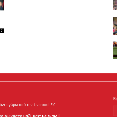
ο
0
Βρ
άντα γύρω από την Liverpool F.C.
κοινωνήστε μαζί μας:
με e-mail.