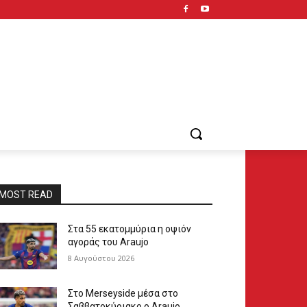
MOST READ
Στα 55 εκατομμύρια η οψιόν
αγοράς του Araujo
8 Αυγούστου 2026
Στο Merseyside μέσα στο
Σαββατοκύριακο ο Araujo