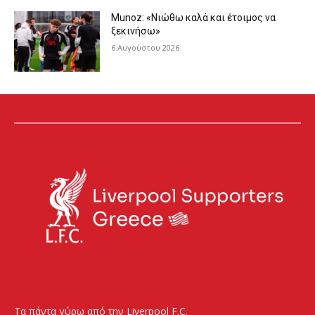
Munoz: «Νιώθω καλά και έτοιμος να
ξεκινήσω»
6 Αυγούστου 2026
Τα πάντα γύρω από την Liverpool F.C.