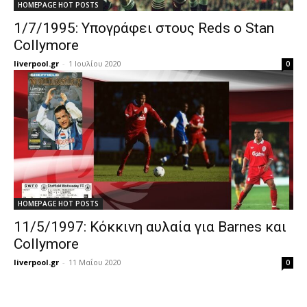
HOMEPAGE HOT POSTS
1/7/1995: Υπογράφει στους Reds ο Stan
Collymore
liverpool.gr
-
1 Ιουλίου 2020
0
HOMEPAGE HOT POSTS
11/5/1997: Κόκκινη αυλαία για Barnes και
Collymore
liverpool.gr
-
11 Μαΐου 2020
0