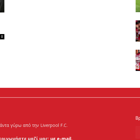
0
Βρ
άντα γύρω από την Liverpool F.C.
κοινωνήστε μαζί μας:
με e-mail.