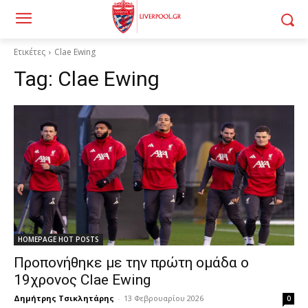
Ετικέτες
Clae Ewing
Tag:
Clae Ewing
HOMEPAGE HOT POSTS
Προπονήθηκε με την πρώτη ομάδα ο
19χρονος Clae Ewing
Δημήτρης Τσικλητάρης
-
13 Φεβρουαρίου 2026
0