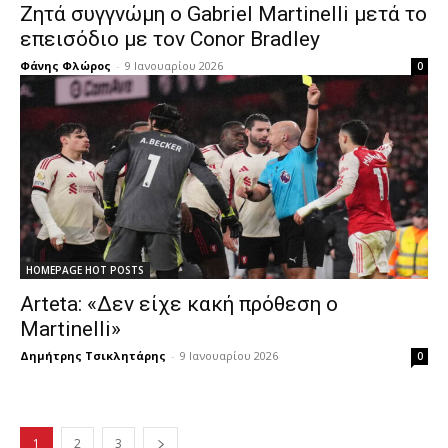
Ζητά συγγνώμη ο Gabriel Martinelli μετά το
επεισόδιο με τον Conor Bradley
Φάνης Φλώρος
-
9 Ιανουαρίου 2026
0
HOMEPAGE HOT POSTS
Arteta: «Δεν είχε κακή πρόθεση ο
Martinelli»
Δημήτρης Τσικλητάρης
-
9 Ιανουαρίου 2026
0
1
2
3