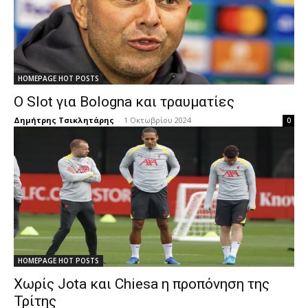
HOMEPAGE HOT POSTS
Ο Slot για Bologna και τραυματίες
Δημήτρης Τσικλητάρης
-
1 Οκτωβρίου 2024
0
HOMEPAGE HOT POSTS
Χωρίς Jota και Chiesa η προπόνηση της
Τρίτης