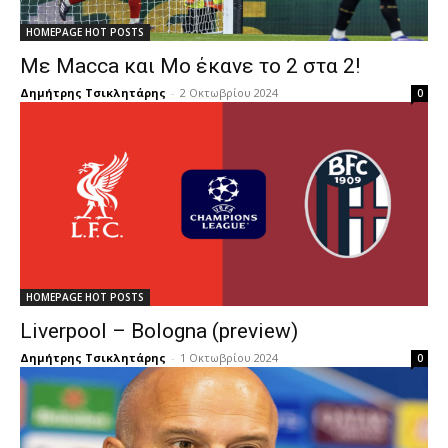
HOMEPAGE HOT POSTS
Με Macca και Mo έκανε το 2 στα 2!
Δημήτρης Τσικλητάρης
-
2 Οκτωβρίου 2024
0
HOMEPAGE HOT POSTS
Liverpool – Bologna (preview)
Δημήτρης Τσικλητάρης
-
1 Οκτωβρίου 2024
0