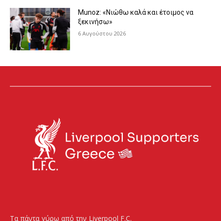
Munoz: «Νιώθω καλά και έτοιμος να
ξεκινήσω»
6 Αυγούστου 2026
Τα πάντα γύρω από την Liverpool F.C.