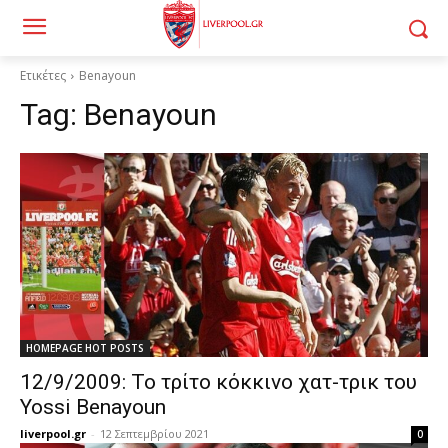
Ετικέτες
Benayoun
Tag:
Benayoun
HOMEPAGE HOT POSTS
12/9/2009: Το τρίτο κόκκινο χατ-τρικ του
Yossi Benayoun
liverpool.gr
-
12 Σεπτεμβρίου 2021
0