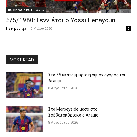
HOMEPAGE HOT POSTS
5/5/1980: Γεννιέται ο Yossi Benayoun
liverpool.gr
-
5 Μαΐου 2020
0
MOST READ
Στα 55 εκατομμύρια η οψιόν αγοράς του
Araujo
8 Αυγούστου 2026
Στο Merseyside μέσα στο
Σαββατοκύριακο ο Araujo
8 Αυγούστου 2026