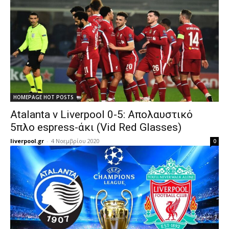
HOMEPAGE HOT POSTS
Atalanta v Liverpool 0-5: Απολαυστικό
5πλο espress-άκι (Vid Red Glasses)
liverpool.gr
-
4 Νοεμβρίου 2020
0