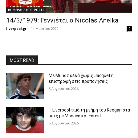
HOMEPAGE HOT POSTS
14/3/1979: Γεννιέται ο Nicolas Anelka
liverpool.gr
-
14 Μαρτίου 2020
0
MOST READ
Με Munoz αλλά χωρίς Jacquet η
επιστροφή στις προπονήσεις
5 Αυγούστου 2026
Η Liverpool τιμά τη μνήμη του Keegan στα
ματς με Monaco και Forest
5 Αυγούστου 2026