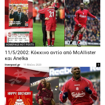
HOMEPAGE HOT POSTS
11/5/2002: Κόκκινο αντίο από McAllister
και Anelka
liverpool.gr
-
11 Μαΐου 2020
0