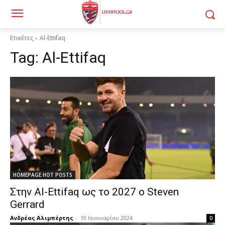
Ετικέτες
Al-Ettifaq
Tag:
Al-Ettifaq
HOMEPAGE HOT POSTS
Στην Al-Ettifaq ως το 2027 ο Steven
Gerrard
Ανδρέας Αλιμπέρτης
-
19 Ιανουαρίου 2024
0