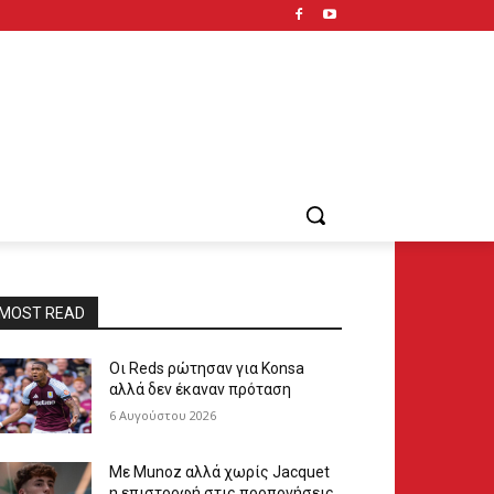
MOST READ
Οι Reds ρώτησαν για Konsa
αλλά δεν έκαναν πρόταση
6 Αυγούστου 2026
Με Munoz αλλά χωρίς Jacquet
η επιστροφή στις προπονήσεις