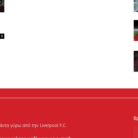
0
Βρ
άντα γύρω από την Liverpool F.C.