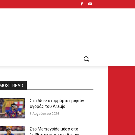
MOST READ
Στα 55 εκατομμύρια η οψιόν
αγοράς του Araujo
8 Αυγούστου 2026
Στο Merseyside μέσα στο
Σαββατοκύριακο ο Araujo