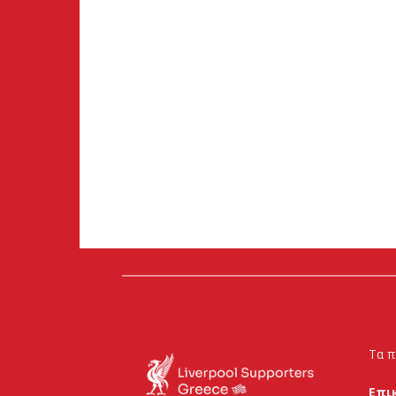
Τα π
Επι