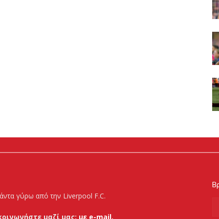
Βρ
άντα γύρω από την Liverpool F.C.
κοινωνήστε μαζί μας:
με e-mail.