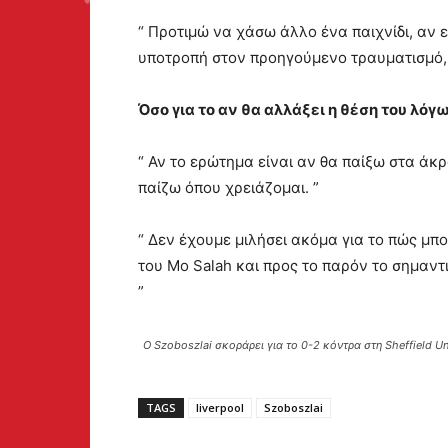
“ Προτιμώ να χάσω άλλο ένα παιχνίδι, αν 
υποτροπή στον προηγούμενο τραυματισμό,
Όσο για το αν θα αλλάξει η θέση του λόγ
“ Αν το ερώτημα είναι αν θα παίξω στα άκρ
παίζω όπου χρειάζομαι. ”
“ Δεν έχουμε μιλήσει ακόμα για το πώς μπ
του Mo Salah και προς το παρόν το σημαντ
”
Ο Szoboszlai σκοράρει για το 0-2 κόντρα στη Sheffield Un
TAGS
liverpool
Szoboszlai