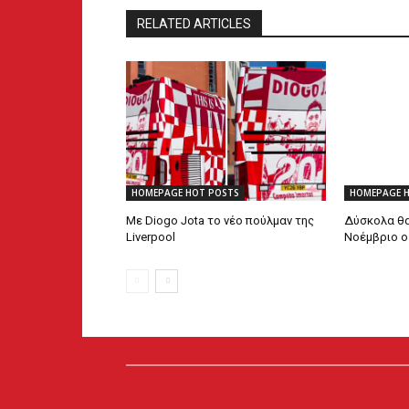
RELATED ARTICLES
HOMEPAGE HOT POSTS
HOMEPAGE 
Με Diogo Jota το νέο πούλμαν της
Δύσκολα θα
Liverpool
Νοέμβριο ο 