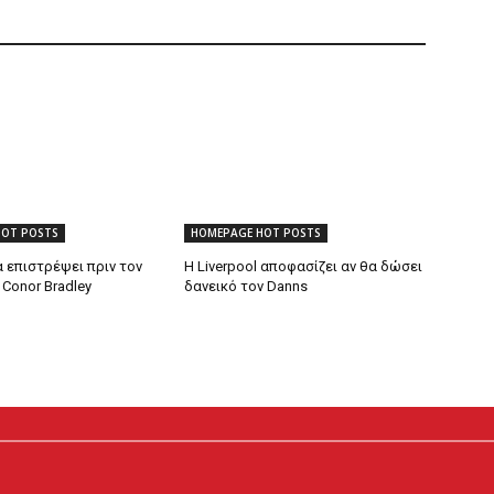
HOT POSTS
HOMEPAGE HOT POSTS
 επιστρέψει πριν τον
Η Liverpool αποφασίζει αν θα δώσει
Conor Bradley
δανεικό τον Danns