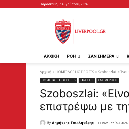
Παρασκευή, 7 Αυγούστου, 2026
ΑΡΧΙΚΉ
ΡΟΗ
ΣΑΝ ΣΗΜΕΡΑ
Αρχική
HOMEPAGE HOT POSTS
Szoboszlai: «Είνα
HOMEPAGE HOT POSTS
ΕΙΔΗΣΕΙΣ
ΕΝΗΜΕΡΩΣΗ
Szoboszlai: «Είν
επιστρέψω με τ
By
Δημήτρης Τσικλητάρης
11 Ιανουαρίου 2024