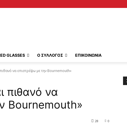
RED GLASSES
Ο ΣΥΛΛΟΓΟΣ
ΕΠΙΚΟΙΝΩΝΙΑ
ι πιθανό να επιστρέψω με την Bournemouth»
αι πιθανό να
ην Bournemouth»
28
0