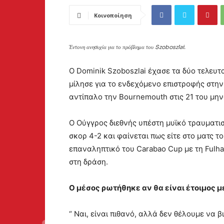
Κοινοποίηση
Έντονη ανησυχία για το πρόβλημα του Szoboszlai.
Ο Dominik Szoboszlai έχασε τα δύο τελευτ
μίλησε για το ενδεχόμενο επιστροφής στη
αντίπαλο την Bournemouth στις 21 του μην
Ο Ούγγρος διεθνής υπέστη μυϊκό τραυματισ
σκορ 4-2 και φαίνεται πως είτε στο ματς το
επαναληπτικό του Carabao Cup με τη Fulham
στη δράση.
Ο μέσος ρωτήθηκε αν θα είναι έτοιμος μ
“ Ναι, είναι πιθανό, αλλά δεν θέλουμε να 