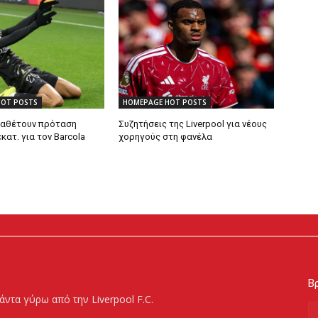
HOT POSTS
HOMEPAGE HOT POSTS
ταθέτουν πρόταση
Συζητήσεις της Liverpool για νέους
κατ. για τον Barcola
χορηγούς στη φανέλα
Βρ
άντα γύρω από την Liverpool F.C.