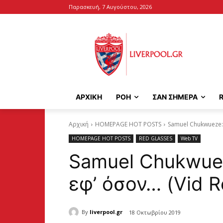
Παρασκευή, 7 Αυγούστου, 2026
ΑΡΧΙΚΉ
ΡΟΗ
ΣΑΝ ΣΗΜΕΡΑ
Αρχική
HOMEPAGE HOT POSTS
Samuel Chukwueze: Μ
HOMEPAGE HOT POSTS
RED GLASSES
Web TV
Samuel Chukwuez
εφ’ όσον… (Vid R
By
liverpool.gr
18 Οκτωβρίου 2019