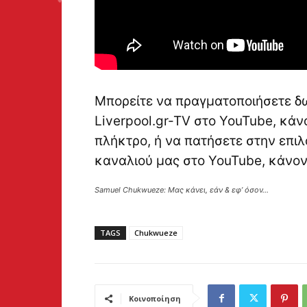
Μπορείτε να πραγματοποιήσετε δ
Liverpool.gr-TV στο YouTube, κά
πλήκτρο, ή να πατήσετε στην επιλ
καναλιού μας στο YouTube, κάνο
Samuel Chukwueze: Μας κάνει, εάν & εφ’ όσον…
TAGS
Chukwueze
Κοινοποίηση