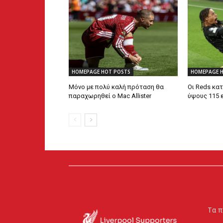
HOMEPAGE HOT POSTS
HOMEPAGE 
Μόνο με πολύ καλή πρόταση θα
Οι Reds κα
παραχωρηθεί ο Mac Allister
ύψους 115 ε
Τα π