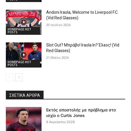
Andoni Iraola, Welcome to Liverpool F.C.
(Vid Red Glasses)
20 Ιουλίου 2026
HOMEPAGE HOT
POSTS
Slot Out? Μπράβο! Iraola In? Έλεος! (Vid
Red Glasses)
31 Μαΐου 2026
HOMEPAGE HOT
POSTS
ΣΧΕΤΙΚΆ ΆΡΘΡΑ
Εκτός αποστολής με πρόβλημα στο
ισχίο ο Curtis Jones
9 Αυγούστου 2026