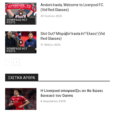
Andoni Iraola, Welcome to Liverpool F.C.
(Vid Red Glasses)
20 Ιουλίου 2026
HOMEPAGE HOT
POSTS
Slot Out? Μπράβο! Iraola In? Έλεος! (Vid
Red Glasses)
31 Μαΐου 2026
HOMEPAGE HOT
POSTS
ΣΧΕΤΙΚΆ ΆΡΘΡΑ
Η Liverpool αποφασίζει αν θα δώσει
δανεικό τον Danns
6 Αυγούστου 2026