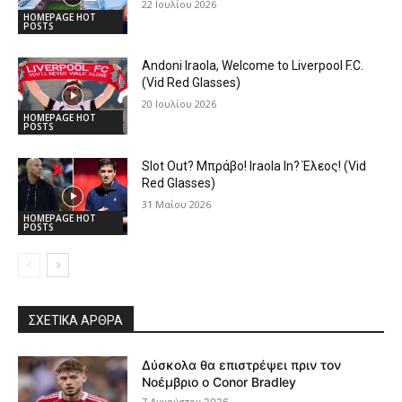
22 Ιουλίου 2026
HOMEPAGE HOT
POSTS
Andoni Iraola, Welcome to Liverpool F.C.
(Vid Red Glasses)
20 Ιουλίου 2026
HOMEPAGE HOT
POSTS
Slot Out? Μπράβο! Iraola In? Έλεος! (Vid
Red Glasses)
31 Μαΐου 2026
HOMEPAGE HOT
POSTS
ΣΧΕΤΙΚΆ ΆΡΘΡΑ
Δύσκολα θα επιστρέψει πριν τον
Νοέμβριο ο Conor Bradley
7 Αυγούστου 2026