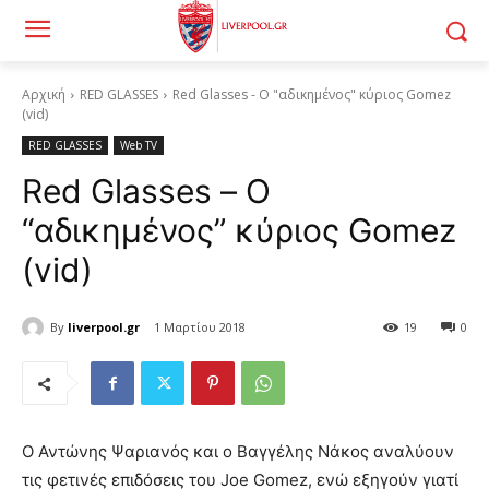
Αρχική
RED GLASSES
Red Glasses - Ο "αδικημένος" κύριος Gomez
(vid)
RED GLASSES
Web TV
Red Glasses – Ο
“αδικημένος” κύριος Gomez
(vid)
By
liverpool.gr
1 Μαρτίου 2018
19
0
Ο Αντώνης Ψαριανός και ο Βαγγέλης Νάκος αναλύουν
τις φετινές επιδόσεις του Joe Gomez, ενώ εξηγούν γιατί