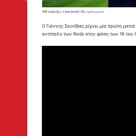
RB Leipzig v Liverpool: Μία πρώτη ματιά
Ο Γιάννης Σκοτίδας ρίχνει μία πρώτη ματιά
αντίπαλο των Reds στην φάση των 16 του 