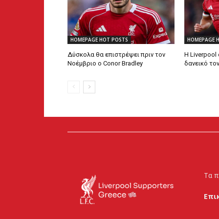
HOMEPAGE HOT POSTS
HOMEPAGE 
Δύσκολα θα επιστρέψει πριν τον
Η Liverpool
Νοέμβριο ο Conor Bradley
δανεικό το
Τα π
Επι