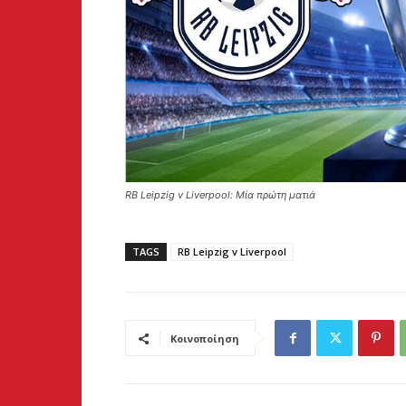
RB Leipzig v Liverpool: Μία πρώτη ματιά
TAGS
RB Leipzig v Liverpool
Κοινοποίηση