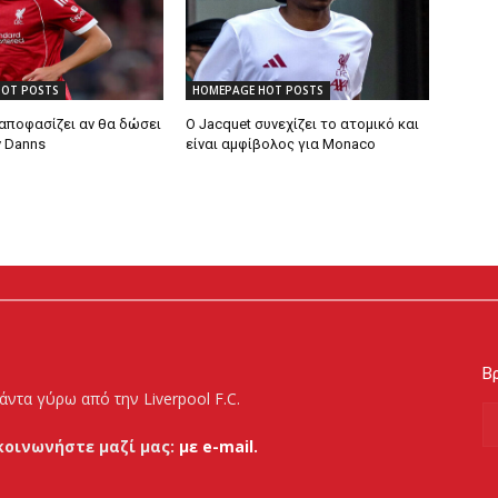
HOT POSTS
HOMEPAGE HOT POSTS
 αποφασίζει αν θα δώσει
Ο Jacquet συνεχίζει το ατομικό και
ν Danns
είναι αμφίβολος για Monaco
Βρ
άντα γύρω από την Liverpool F.C.
κοινωνήστε μαζί μας:
με e-mail.