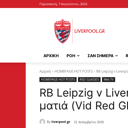
Παρασκευή, 7 Αυγούστου, 2026
ΑΡΧΙΚΉ
ΡΟΗ
ΣΑΝ ΣΗΜΕΡΑ
Αρχική
HOMEPAGE HOT POSTS
RB Leipzig v Liverp
HOMEPAGE HOT POSTS
RED GLASSES
Web TV
RB Leipzig v Liv
ματιά (Vid Red G
By
liverpool.gr
22 Δεκεμβρίου 2020