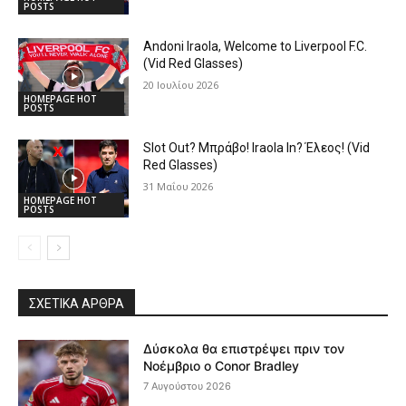
POSTS
Andoni Iraola, Welcome to Liverpool F.C.
(Vid Red Glasses)
20 Ιουλίου 2026
HOMEPAGE HOT
POSTS
Slot Out? Μπράβο! Iraola In? Έλεος! (Vid
Red Glasses)
31 Μαΐου 2026
HOMEPAGE HOT
POSTS
ΣΧΕΤΙΚΆ ΆΡΘΡΑ
Δύσκολα θα επιστρέψει πριν τον
Νοέμβριο ο Conor Bradley
7 Αυγούστου 2026