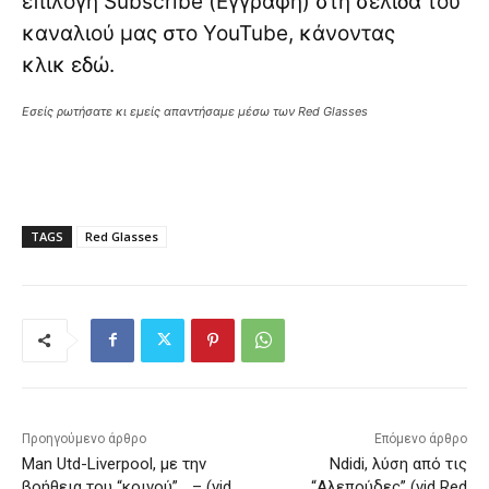
επιλογή Subscribe (Εγγραφή) στη σελίδα του
καναλιού μας στο YouTube, κάνοντας
κλικ
εδώ
.
Εσείς ρωτήσατε κι εμείς απαντήσαμε μέσω των Red Glasses
TAGS
Red Glasses
Προηγούμενο άρθρο
Επόμενο άρθρο
Man Utd-Liverpool, με την
Ndidi, λύση από τις
βοήθεια του “κοινού”… – (vid
“Αλεπούδες” (vid Red