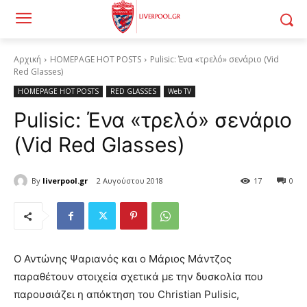
Αρχική
HOMEPAGE HOT POSTS
Pulisic: Ένα «τρελό» σενάριο (Vid
Red Glasses)
HOMEPAGE HOT POSTS
RED GLASSES
Web TV
Pulisic: Ένα «τρελό» σενάριο
(Vid Red Glasses)
By
liverpool.gr
2 Αυγούστου 2018
17
0
Ο Αντώνης Ψαριανός και ο Μάριος Μάντζος
παραθέτουν στοιχεία σχετικά με την δυσκολία που
παρουσιάζει η απόκτηση του Christian Pulisic,