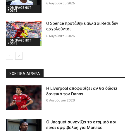
6 Αυγούστου 2026
HOMEPAGE HOT
POSTS
Ο Spence προτάθηκε αλλά οι Reds δεν
ασχολούνται
6 Αυγούστου 2026
HOMEPAGE HOT
POSTS
ΣΧΕΤΙΚΆ ΆΡΘΡΑ
Η Liverpool αποφασίζει αν θα δώσει
δανεικό τον Danns
6 Αυγούστου 2026
Ο Jacquet συνεχίζει το ατομικό και
είναι αμφίβολος για Monaco