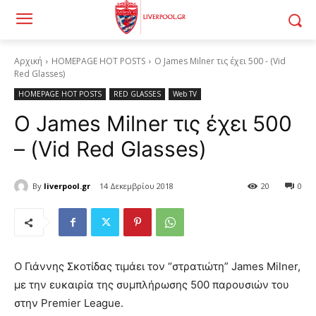
Αρχική
HOMEPAGE HOT POSTS
O James Milner τις έχει 500 - (Vid
Red Glasses)
HOMEPAGE HOT POSTS
RED GLASSES
Web TV
O James Milner τις έχει 500
– (Vid Red Glasses)
By
liverpool.gr
14 Δεκεμβρίου 2018
20
0
Ο Γιάννης Σκοτίδας τιμάει τον “στρατιώτη” James Milner,
με την ευκαιρία της συμπλήρωσης 500 παρουσιών του
στην Premier League.