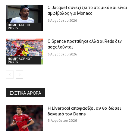
Ο Jacquet συνεχίζει το ατομικό και είναι
αμφίβολος για Monaco
6 Αυγούστου 2026
HOMEPAGE HOT
POSTS
Ο Spence προτάθηκε αλλά οι Reds δεν
ασχολούνται
6 Αυγούστου 2026
HOMEPAGE HOT
POSTS
ΣΧΕΤΙΚΆ ΆΡΘΡΑ
Η Liverpool αποφασίζει αν θα δώσει
δανεικό τον Danns
6 Αυγούστου 2026