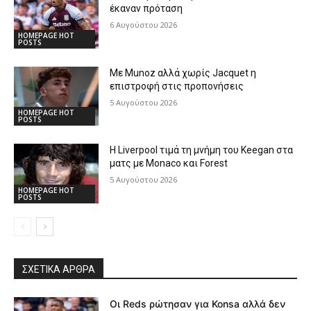
έκαναν πρόταση
6 Αυγούστου 2026
HOMEPAGE HOT
POSTS
Με Munoz αλλά χωρίς Jacquet η
επιστροφή στις προπονήσεις
5 Αυγούστου 2026
HOMEPAGE HOT
POSTS
Η Liverpool τιμά τη μνήμη του Keegan στα
ματς με Monaco και Forest
5 Αυγούστου 2026
HOMEPAGE HOT
POSTS
ΣΧΕΤΙΚΆ ΆΡΘΡΑ
Οι Reds ρώτησαν για Konsa αλλά δεν