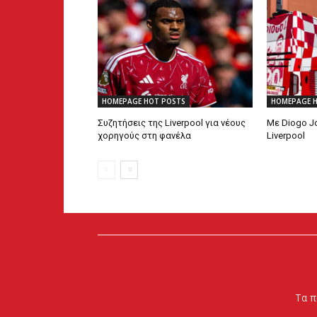
HOMEPAGE HOT POSTS
HOMEPAGE 
Συζητήσεις της Liverpool για νέους
Με Diogo Jo
χορηγούς στη φανέλα
Liverpool
Τα π