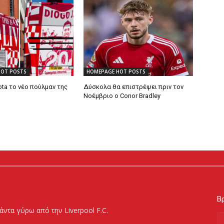
HOT POSTS
HOMEPAGE HOT POSTS
ta το νέο πούλμαν της
Δύσκολα θα επιστρέψει πριν τον
Νοέμβριο ο Conor Bradley
Βρ
άντα γύρω από την Liverpool F.C.