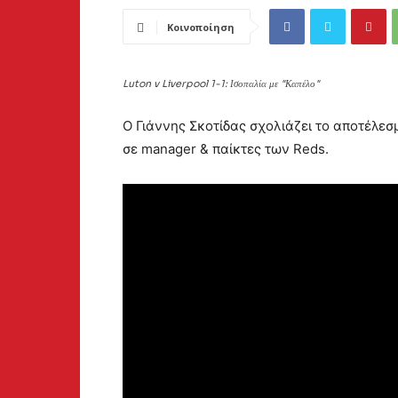
Κοινοποίηση
Luton v Liverpool 1-1: Ισοπαλία με "Καπέλο"
Ο Γιάννης Σκοτίδας σχολιάζει το αποτέλεσ
σε manager & παίκτες των Reds.