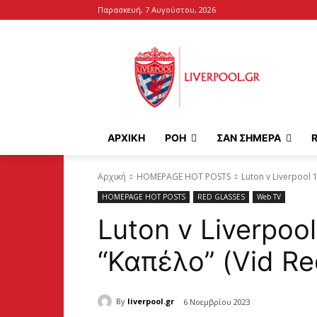
Παρασκευή, 7 Αυγούστου, 2026
ΑΡΧΙΚΉ
ΡΟΗ
ΣΑΝ ΣΗΜΕΡΑ
Αρχική
HOMEPAGE HOT POSTS
Luton v Liverpool 
HOMEPAGE HOT POSTS
RED GLASSES
Web TV
Luton v Liverpool
“Καπέλο” (Vid Re
By
liverpool.gr
6 Νοεμβρίου 2023