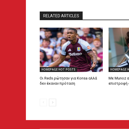
RELATED ARTICLES
HOMEPAGE HOT POSTS
HOMEPAGE 
Οι Reds ρώτησαν για Konsa αλλά
Με Munoz α
δεν έκαναν πρόταση
επιστροφή 