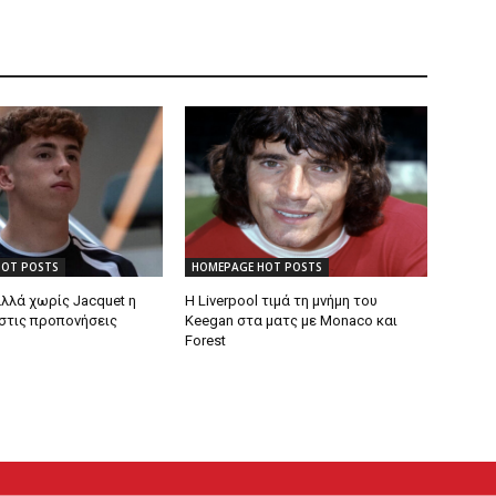
HOT POSTS
HOMEPAGE HOT POSTS
λλά χωρίς Jacquet η
Η Liverpool τιμά τη μνήμη του
στις προπονήσεις
Keegan στα ματς με Monaco και
Forest