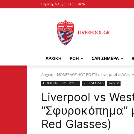
Πέμπτη, 6 Αυγούστου, 2026
ΑΡΧΙΚΉ
ΡΟΗ
ΣΑΝ ΣΗΜΕΡΑ
Αρχική
HOMEPAGE HOT POSTS
Liverpool vs West 
HOMEPAGE HOT POSTS
RED GLASSES
Web TV
Liverpool vs Wes
“Σφυροκόπημα” μ
Red Glasses)