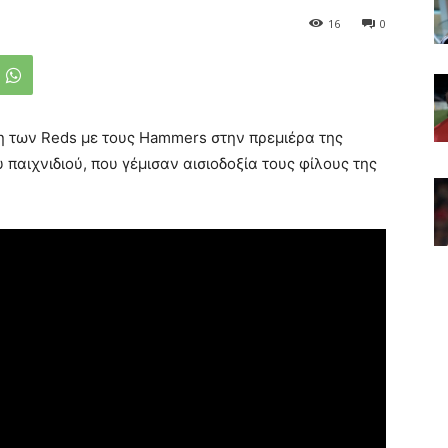
16
0
ση των Reds με τους Hammers στην πρεμιέρα της
υ παιχνιδιού, που γέμισαν αισιοδοξία τους φίλους της