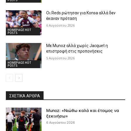
POSTS
Οι Reds ρώτησαν για Konsa αλλά δεν
έκαναν πρόταση
6 Αυγούστου 2026
HOMEPAGE HOT
POSTS
Με Munoz αλλά χωρίς Jacquet η
επιστροφή στις προπονήσεις
5 Αυγούστου 2026
HOMEPAGE HOT
POSTS
ΣΧΕΤΙΚΆ ΆΡΘΡΑ
Munoz: «Νιώθω καλά και έτοιμος να
ξεκινήσω»
6 Αυγούστου 2026