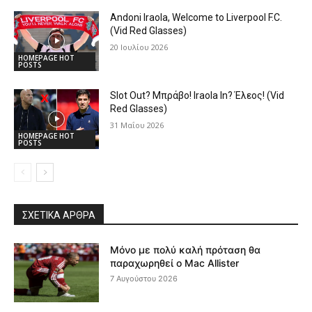
Andoni Iraola, Welcome to Liverpool F.C.
(Vid Red Glasses)
20 Ιουλίου 2026
HOMEPAGE HOT
POSTS
Slot Out? Μπράβο! Iraola In? Έλεος! (Vid
Red Glasses)
31 Μαΐου 2026
HOMEPAGE HOT
POSTS
ΣΧΕΤΙΚΆ ΆΡΘΡΑ
Μόνο με πολύ καλή πρόταση θα
παραχωρηθεί ο Mac Allister
7 Αυγούστου 2026