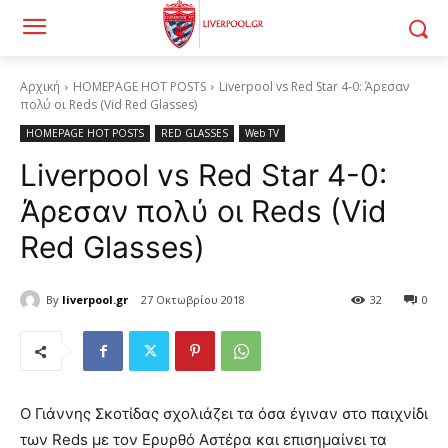
Αρχική
HOMEPAGE HOT POSTS
Liverpool vs Red Star 4-0: Άρεσαν
πολύ οι Reds (Vid Red Glasses)
HOMEPAGE HOT POSTS
RED GLASSES
Web TV
Liverpool vs Red Star 4-0:
Άρεσαν πολύ οι Reds (Vid
Red Glasses)
By
liverpool.gr
27 Οκτωβρίου 2018
32
0
Ο Γιάννης Σκοτίδας σχολιάζει τα όσα έγιναν στο παιχνίδι
των Reds με τον Ερυρθό Αστέρα και επισημαίνει τα