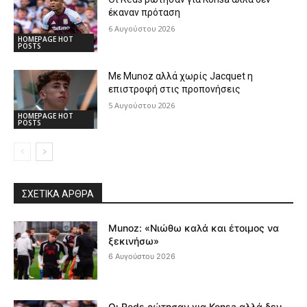
έκαναν πρόταση
6 Αυγούστου 2026
HOMEPAGE HOT
POSTS
Με Munoz αλλά χωρίς Jacquet η
επιστροφή στις προπονήσεις
5 Αυγούστου 2026
HOMEPAGE HOT
POSTS
ΣΧΕΤΙΚΆ ΆΡΘΡΑ
Munoz: «Νιώθω καλά και έτοιμος να
ξεκινήσω»
6 Αυγούστου 2026
Οι Reds ρώτησαν για Konsa αλλά δεν