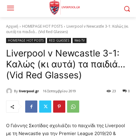
Αρχική
HOMEPAGE HOT POSTS
Liverpool v Newcastle 3-1: Καλώς (κι
αυτά) τα παιδιά... (Vid Red Glasses)
HOMEPAGE HOT POSTS
RED GLASSES
Web TV
Liverpool v Newcastle 3-1:
Καλώς (κι αυτά) τα παιδιά…
(Vid Red Glasses)
By
liverpool.gr
16 Σεπτεμβρίου 2019
23
0
Ο Γιάννης Σκοτίδας σχολιάζει το παιχνίδι της Liverpool
με τη Newcastle για την Premier League 2019/20 &