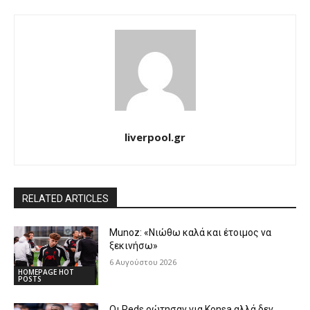
liverpool.gr
RELATED ARTICLES
Munoz: «Νιώθω καλά και έτοιμος να
ξεκινήσω»
6 Αυγούστου 2026
HOMEPAGE HOT
POSTS
Οι Reds ρώτησαν για Konsa αλλά δεν