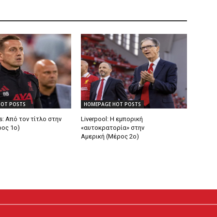
HOT POSTS
HOMEPAGE HOT POSTS
s: Από τον τίτλο στην
Liverpool: Η εμπορική
ος 1ο)
«αυτοκρατορία» στην
Αμερική (Μέρος 2ο)