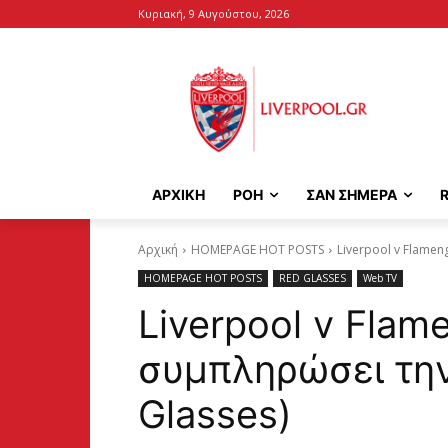
Κυριακή, 9 Αυγούστου, 2026
ΑΡΧΙΚΉ
ΡΟΗ
ΣΑΝ ΣΗΜΕΡΑ
Αρχική
HOMEPAGE HOT POSTS
Liverpool v Flamen
HOMEPAGE HOT POSTS
RED GLASSES
Web TV
Liverpool v Flam
συμπληρώσει την
Glasses)