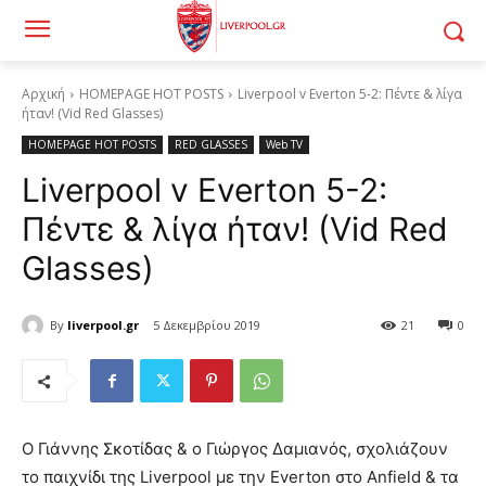
Αρχική
HOMEPAGE HOT POSTS
Liverpool v Everton 5-2: Πέντε & λίγα
ήταν! (Vid Red Glasses)
HOMEPAGE HOT POSTS
RED GLASSES
Web TV
Liverpool v Everton 5-2:
Πέντε & λίγα ήταν! (Vid Red
Glasses)
By
liverpool.gr
5 Δεκεμβρίου 2019
21
0
Ο Γιάννης Σκοτίδας & ο Γιώργος Δαμιανός, σχολιάζουν
το παιχνίδι της Liverpool με την Everton στο Anfield & τα