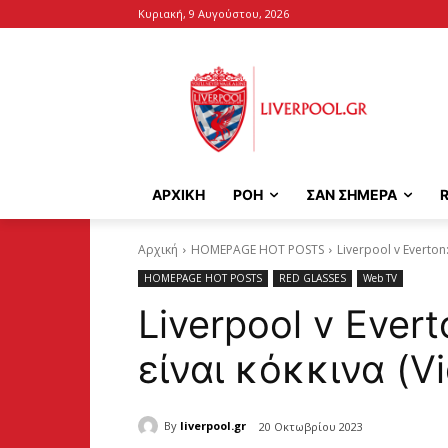
Κυριακή, 9 Αυγούστου, 2026
ΑΡΧΙΚΉ
ΡΟΗ
ΣΑΝ ΣΗΜΕΡΑ
Αρχική
HOMEPAGE HOT POSTS
Liverpool v Everton
HOMEPAGE HOT POSTS
RED GLASSES
Web TV
Liverpool v Ever
είναι κόκκινα (V
By
liverpool.gr
20 Οκτωβρίου 2023