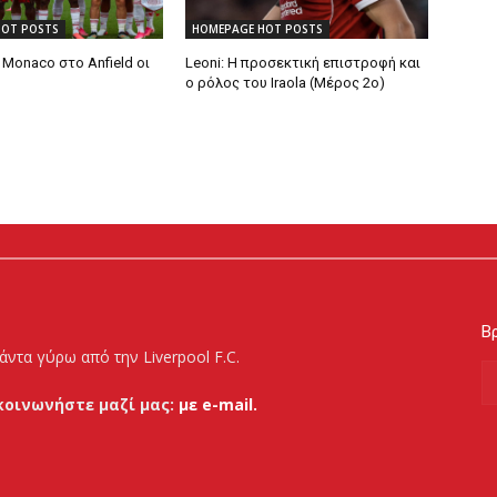
HOT POSTS
HOMEPAGE HOT POSTS
Monaco στο Anfield οι
Leoni: Η προσεκτική επιστροφή και
ο ρόλος του Iraola (Μέρος 2ο)
Βρ
άντα γύρω από την Liverpool F.C.
κοινωνήστε μαζί μας:
με e-mail.