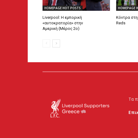
HOMEPAGE HOT POSTS
HOMEPAGE 
Liverpool: Η εμπορική
Κόντρα στη 
«αυτοκρατορία» στην
Reds
Αμερική (Μέρος 2ο)
Τα π
Επι