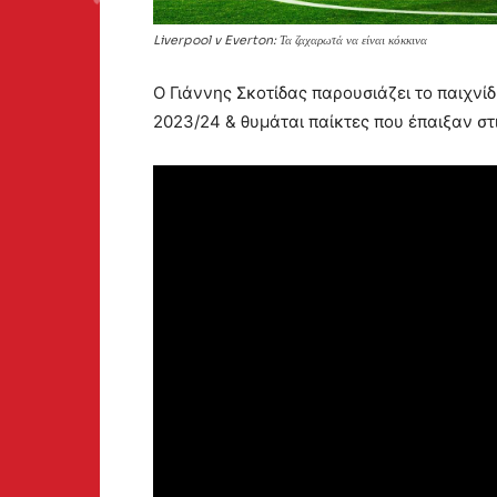
Liverpool v Everton: Τα ζαχαρωτά να είναι κόκκινα
Ο Γιάννης Σκοτίδας παρουσιάζει το παιχνίδι
2023/24 & θυμάται παίκτες που έπαιξαν στ