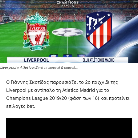
Liverpool v Atletico: Ξανά με υπομονή & επιμονή...
Ο Γιάννης Σκοτίδας παρουσιάζει το 2ο παιχνίδι της
Liverpool με αντίπαλο τη Atletico Madrid για το
Champions League 2019/20 (φάση των 16) και προτείνει
επιλογές bet.