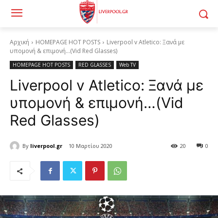
Αρχική
HOMEPAGE HOT POSTS
Liverpool v Atletico: Ξανά με
υπομονή & επιμονή...(Vid Red Glasses)
HOMEPAGE HOT POSTS
RED GLASSES
Web TV
Liverpool v Atletico: Ξανά με
υπομονή & επιμονή…(Vid
Red Glasses)
By
liverpool.gr
10 Μαρτίου 2020
20
0