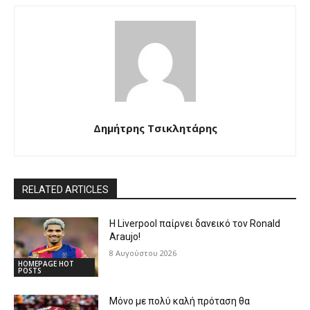
Δημήτρης Τσικλητάρης
RELATED ARTICLES
Η Liverpool παίρνει δανεικό τον Ronald
Araujo!
8 Αυγούστου 2026
HOMEPAGE HOT
POSTS
Μόνο με πολύ καλή πρόταση θα