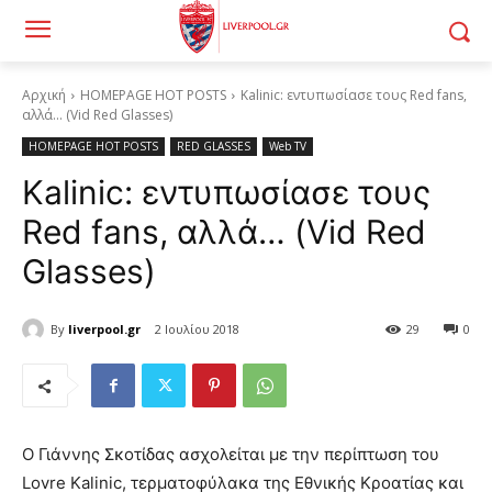
Αρχική
HOMEPAGE HOT POSTS
Kalinic: εντυπωσίασε τους Red fans,
αλλά... (Vid Red Glasses)
HOMEPAGE HOT POSTS
RED GLASSES
Web TV
Kalinic: εντυπωσίασε τους
Red fans, αλλά… (Vid Red
Glasses)
By
liverpool.gr
2 Ιουλίου 2018
29
0
Ο Γιάννης Σκοτίδας ασχολείται με την περίπτωση του
Lovre Kalinic, τερματοφύλακα της Εθνικής Κροατίας και