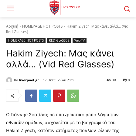
Αρχική
HOMEPAGE HOT POSTS
Hakim Ziyech: Μας κάνει αλλά... (Vid
Red Glasses)
HOMEPAGE HOT POSTS
RED GLASSES
Web TV
Hakim Ziyech: Μας κάνει
αλλά… (Vid Red Glasses)
By
liverpool.gr
17 Οκτωβρίου 2019
18
0
Ο Γιάννης Σκοτίδας σε υποχρεωτικό ρεπό λόγω των
εθνικών ομάδων, ασχολείται με το βιογραφικό του
Hakim Ziyech, κατόπιν αιτήματος πολλών φίλων της